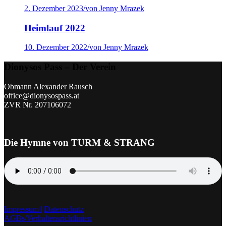
2. Dezember 2023
/
von Jenny Mrazek
Heimlauf 2022
10. Dezember 2022
/
von Jenny Mrazek
Dionysos Pass – Der Verein
Obmann Alexander Rausch
office@dionysospass.at
ZVR Nr. 207106072
Die Hymne von TURM & STRANG
Impressum |
Datenschutz
AGBs/Verhaltensrichtlinien